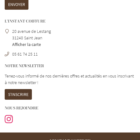
Prestations
ENVOYER
Tarifs
L'INSTANT COIFFURE
alerie photos
20 avenue de Lestang
RESTEZ INFO
31240 Saint Jean
us & promotions
Afficher la carte
Avis clients
INSCRIPTION NEWS
05 61 74 25 11
Contact
NOTRE NEWSLETTER
Tenez-vous informé de nos dernières offres et actualités en vous inscrivant
REJOIGNEZ-NOUS
à notre
newsletter !
S'INSCRIRE
NOUS REJOINDRE