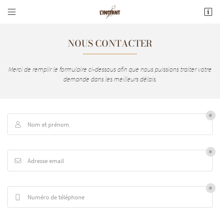


20 avenue de Lestang
31240 Saint Jean
NOUS CONTACTER
05 61 74 25 11
Merci de remplir le formulaire ci-dessous afin que nous puissions traiter votre
demande dans les meilleurs délais.
Nom et prénom

Adresse email de réception

Adresse email

En cochant cette case, vous consentez à recevoir nos propositions commerciales à l'adresse
email indiqué ci-dessus. Vous pouvez vous désinscrire à tout moment en utilisant
le
formulaire de désinscription
.
Numéro de téléphone

INSCRIPTION