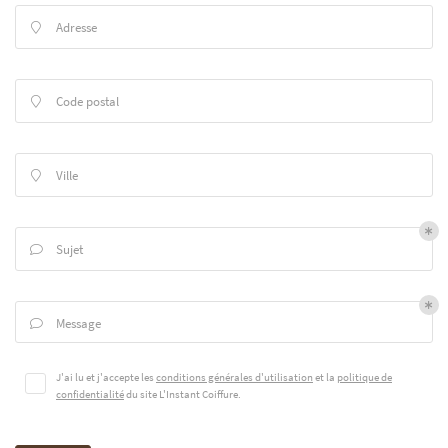
Adresse

Code postal

Ville

Sujet

Message

UNE QUESTI
J'ai lu et j'accepte les
conditions générales d'utilisation
et la
politique de
confidentialité
du site
L'Instant Coiffure
.
05 61 74 25 11
Accueil