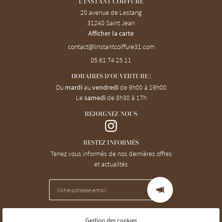
L'INSTANT COIFFURE
20 avenue de Lestang
31240 Saint Jean
Afficher la carte
05 61 74 25 11
HORAIRES D'OUVERTURE :
Du
mardi
au
vendredi
de 9h00 à 19h00
Le
samedi
de 8h30 à 17h
REJOIGNEZ-NOUS
RESTEZ INFORMÉS
Tenez vous informés de nos dernières offres
et actualités
Gestion des cookies
Mentions Légales