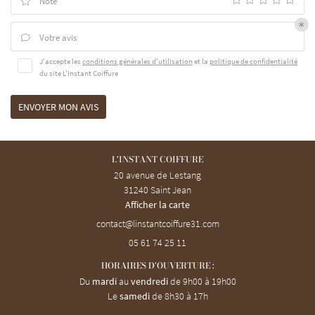
Note
RESTEZ INFO

us & promotions
Votre avis
Avis clients
INSCRIPTION NEWS

J'accepte les
conditions générales d'utilisation
et la
politique de confidentialité
Contact
du site
L'Instant Coiffure
REJOIGNEZ-NOUS
ENVOYER MON AVIS
L'INSTANT COIFFURE
20 avenue de Lestang
31240 Saint Jean
Afficher la carte
05 61 74 25 11
HORAIRES D'OUVERTURE :
Du
mardi
au
vendredi
de 9h00 à 19h00
Le
samedi
de 8h30 à 17h