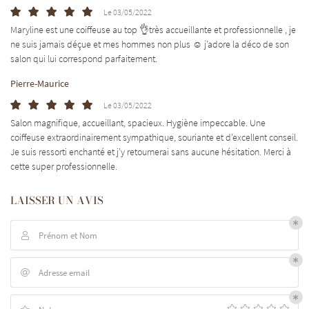
Le 03/05/2022
Maryline est une coiffeuse au top 👌très accueillante et professionnelle , je
ne suis jamais déçue et mes hommes non plus ☺️ j’adore la déco de son
salon qui lui correspond parfaitement.
Pierre-Maurice
Le 03/05/2022
Salon magnifique, accueillant, spacieux. Hygiène impeccable. Une
coiffeuse extraordinairement sympathique, souriante et d’excellent conseil.
UNE QUESTI
Je suis ressorti enchanté et j’y retournerai sans aucune hésitation. Merci à
cette super professionnelle.
LAISSER UN AVIS
05 61 74 25 11
Accueil
Prénom et Nom
Prestations

Tarifs
Adresse email

alerie photos