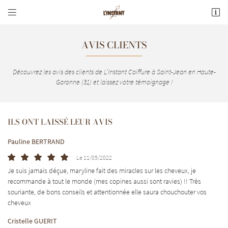


20 avenue de Lestang
31240 Saint Jean
AVIS CLIENTS
05 61 74 25 11
Découvrez les avis des clients de L’Instant Coiffure à Saint-Jean en Haute-
Garonne (31) et laissez votre témoignage !
ILS ONT LAISSÉ LEUR AVIS
Pauline BERTRAND
Adresse email de réception

Le 11/05/2022
Je suis jamais déçue, maryline fait des miracles sur les cheveux, je
En cochant cette case, vous consentez à recevoir nos propositions commerciales à l'adresse
recommande à tout le monde (mes copines aussi sont ravies) !! Très
email indiqué ci-dessus. Vous pouvez vous désinscrire à tout moment en utilisant
le
formulaire de désinscription
.
souriante, de bons conseils et attentionnée elle saura chouchouter vos
cheveux
INSCRIPTION
Cristelle GUERIT